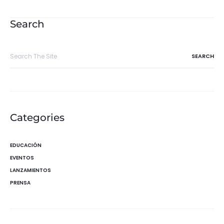
de
entradas
Search
Search
for:
Categories
EDUCACIÓN
EVENTOS
LANZAMIENTOS
PRENSA