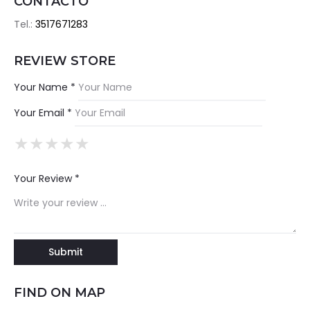
CONTACTO
Tel.:
3517671283
REVIEW STORE
Your Name *
Your Email *
★
★
★
★
★
★
★
★
★
★
★
★
★
★
★
Your Review *
FIND ON MAP