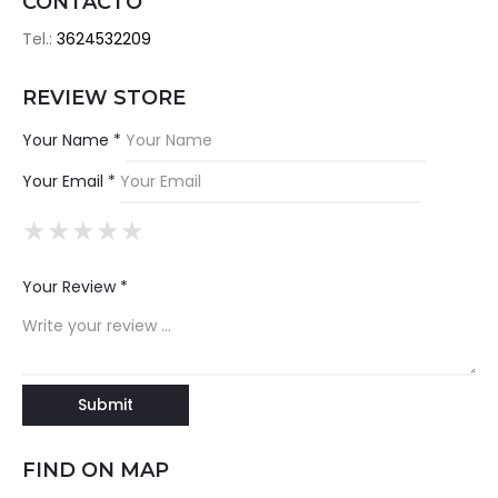
CONTACTO
Tel.:
3624532209
REVIEW STORE
Your Name *
Your Email *
★
★
★
★
★
★
★
★
★
★
★
★
★
★
★
Your Review *
FIND ON MAP