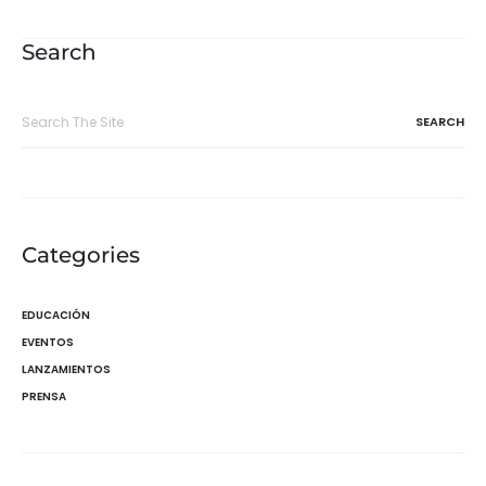
de
entradas
Search
Search
for:
Categories
EDUCACIÓN
EVENTOS
LANZAMIENTOS
PRENSA