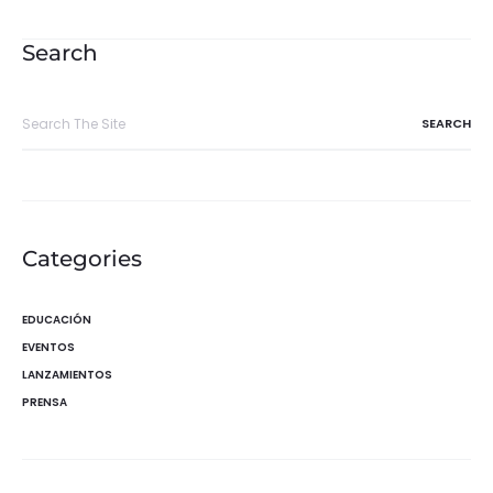
de
entradas
Search
Search
for:
Categories
EDUCACIÓN
EVENTOS
LANZAMIENTOS
PRENSA