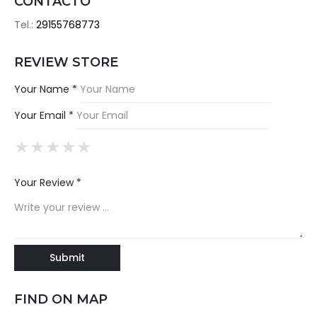
CONTACTO
Tel.:
29155768773
REVIEW STORE
Your Name *
Your Email *
★
★
★
★
★
★
★
★
★
★
★
★
★
★
★
Your Review *
FIND ON MAP