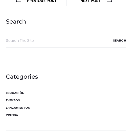
Navegación
PREVIOUS POST
NEXT POST
de
entradas
Search
Search
for:
Categories
EDUCACIÓN
EVENTOS
LANZAMIENTOS
PRENSA