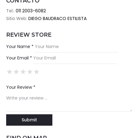
CONTACTO
Tel.:
011 2003-6082
Sitio Web:
DIEGO BAUDRACO ESTILISTA
REVIEW STORE
Your Name *
Your Email *
★
★
★
★
★
★
★
★
★
★
★
★
★
★
★
Your Review *