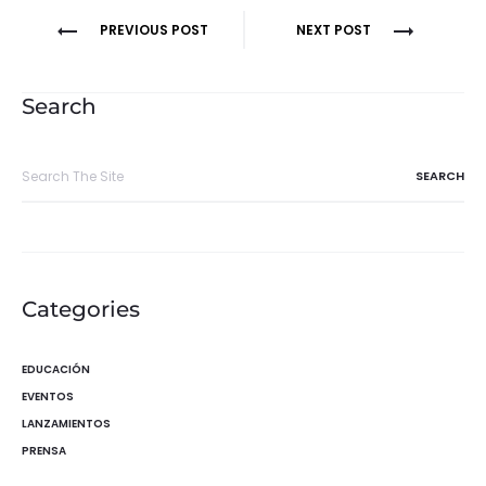
Navegación
PREVIOUS POST
NEXT POST
de
entradas
Search
Search
for:
Categories
EDUCACIÓN
EVENTOS
LANZAMIENTOS
PRENSA