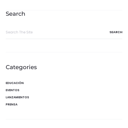
de
entradas
Search
Search
for:
Categories
EDUCACIÓN
EVENTOS
LANZAMIENTOS
PRENSA