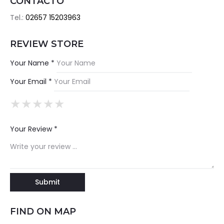
CONTACTO
Tel.:
02657 15203963
REVIEW STORE
Your Name *
Your Email *
★
★
★
★
★
★
★
★
★
★
★
★
★
★
★
Your Review *
FIND ON MAP