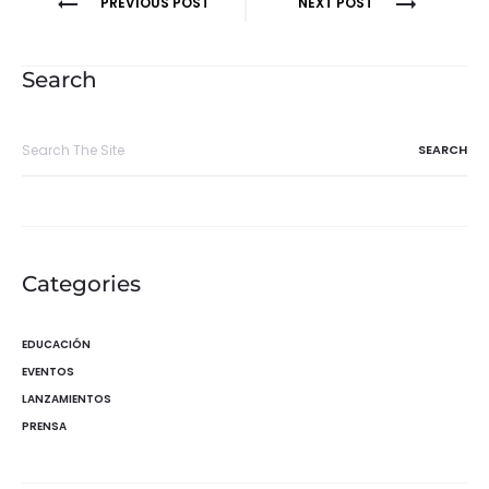
Navegación
PREVIOUS POST
NEXT POST
de
entradas
Search
Search
for:
Categories
EDUCACIÓN
EVENTOS
LANZAMIENTOS
PRENSA