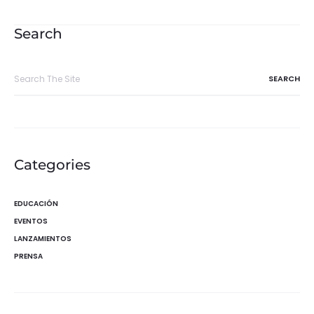
de
entradas
Search
Search
for:
Categories
EDUCACIÓN
EVENTOS
LANZAMIENTOS
PRENSA