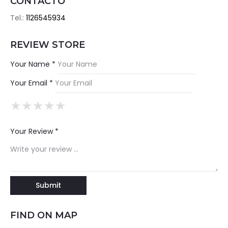
CONTACTO
Tel.:
1126545934
REVIEW STORE
Your Name *
Your Email *
★
★
★
★
★
★
★
★
★
★
★
★
★
★
★
Your Review *
FIND ON MAP