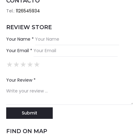
CONTACTO
Tel.:
1126545934
REVIEW STORE
Your Name *
Your Email *
★
★
★
★
★
★
★
★
★
★
★
★
★
★
★
Your Review *
FIND ON MAP