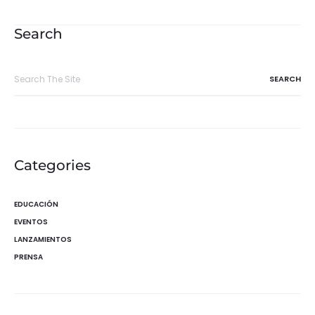
de
entradas
Search
Search
for:
Categories
EDUCACIÓN
EVENTOS
LANZAMIENTOS
PRENSA