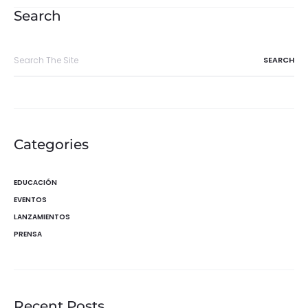
entradas
Search
Search
for:
Categories
EDUCACIÓN
EVENTOS
LANZAMIENTOS
PRENSA
Recent Posts