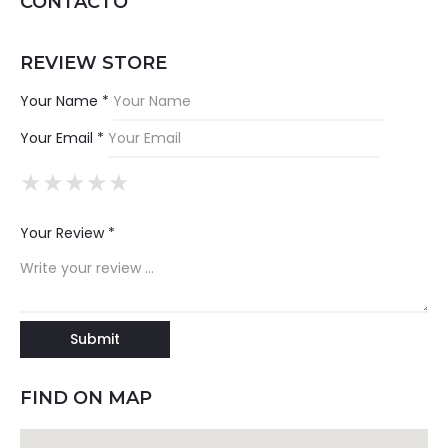
CONTACTO
REVIEW STORE
Your Name *
Your Email *
★
★
★
★
★
★
★
★
★
★
★
★
★
★
★
Your Review *
FIND ON MAP