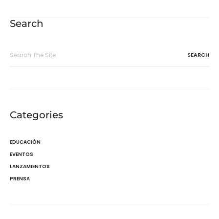
de
entradas
Search
Search
for:
Categories
EDUCACIÓN
EVENTOS
LANZAMIENTOS
PRENSA