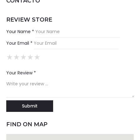
CONTACTO
REVIEW STORE
Your Name *
Your Email *
★
★
★
★
★
★
★
★
★
★
★
★
★
★
★
Your Review *
FIND ON MAP