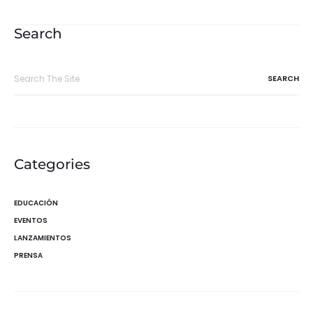
de
entradas
Search
Search
for:
Categories
EDUCACIÓN
EVENTOS
LANZAMIENTOS
PRENSA