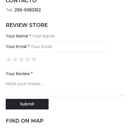
CONTACTO
Tel.:
299-5083352
REVIEW STORE
Your Name *
Your Email *
★
★
★
★
★
★
★
★
★
★
★
★
★
★
★
Your Review *
FIND ON MAP