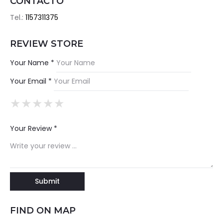
CONTACTO
Tel.:
1157311375
REVIEW STORE
Your Name *
Your Email *
★
★
★
★
★
★
★
★
★
★
★
★
★
★
★
Your Review *
FIND ON MAP