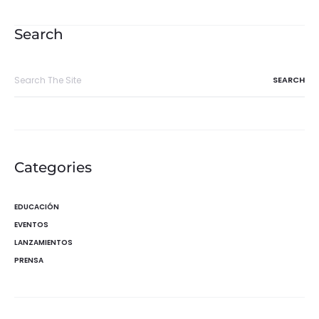
de
entradas
Search
Search
for:
Categories
EDUCACIÓN
EVENTOS
LANZAMIENTOS
PRENSA