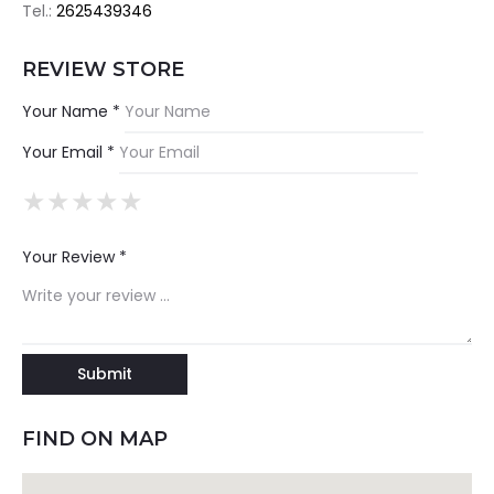
Tel.:
2625439346
REVIEW STORE
Your Name *
Your Email *
★
★
★
★
★
★
★
★
★
★
★
★
★
★
★
Your Review *
FIND ON MAP