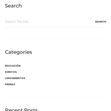
entradas
Search
Search
for:
Categories
EDUCACIÓN
EVENTOS
LANZAMIENTOS
PRENSA
Recent Posts