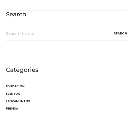
de
entradas
Search
Search
for:
Categories
EDUCACIÓN
EVENTOS
LANZAMIENTOS
PRENSA