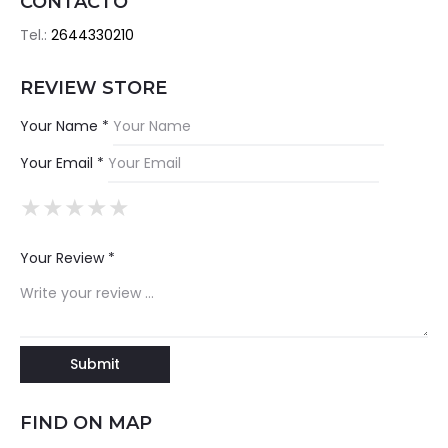
CONTACTO
Tel.:
2644330210
REVIEW STORE
Your Name *
Your Email *
★
★
★
★
★
★
★
★
★
★
★
★
★
★
★
Your Review *
FIND ON MAP