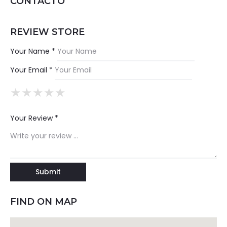
CONTACTO
REVIEW STORE
Your Name *
Your Email *
★
★
★
★
★
★
★
★
★
★
★
★
★
★
★
Your Review *
FIND ON MAP