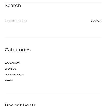
entradas
Search
Search
for:
Categories
EDUCACIÓN
EVENTOS
LANZAMIENTOS
PRENSA
Recent Posts