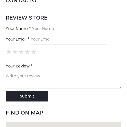
CONTACTO
REVIEW STORE
Your Name *
Your Email *
★
★
★
★
★
★
★
★
★
★
★
★
★
★
★
Your Review *
FIND ON MAP