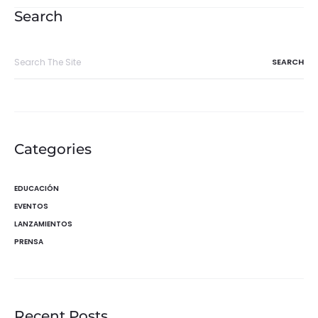
entradas
Search
Search
for:
Categories
EDUCACIÓN
EVENTOS
LANZAMIENTOS
PRENSA
Recent Posts