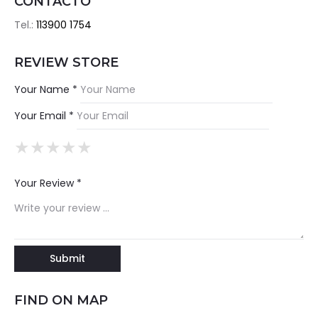
CONTACTO
Tel.:
113900 1754
REVIEW STORE
Your Name *
Your Email *
★
★
★
★
★
★
★
★
★
★
★
★
★
★
★
Your Review *
FIND ON MAP