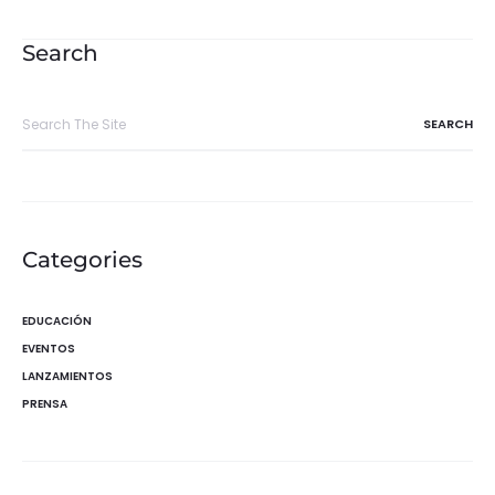
de
entradas
Search
Search
for:
Categories
EDUCACIÓN
EVENTOS
LANZAMIENTOS
PRENSA