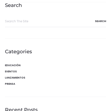
entradas
Search
Search
for:
Categories
EDUCACIÓN
EVENTOS
LANZAMIENTOS
PRENSA
Recent Posts