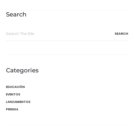
de
entradas
Search
Search
for:
Categories
EDUCACIÓN
EVENTOS
LANZAMIENTOS
PRENSA