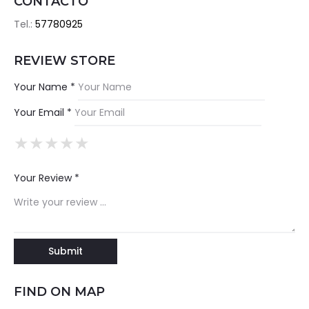
CONTACTO
Tel.:
57780925
REVIEW STORE
Your Name *
Your Email *
★
★
★
★
★
★
★
★
★
★
★
★
★
★
★
Your Review *
FIND ON MAP