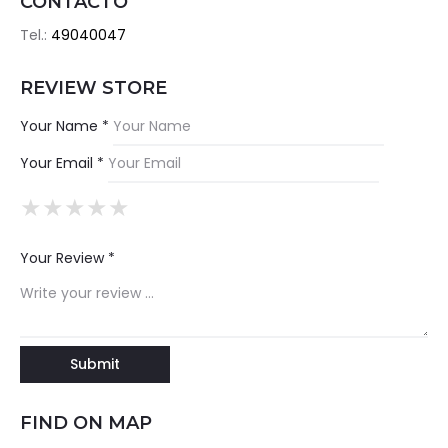
CONTACTO
Tel.:
49040047
REVIEW STORE
Your Name *
Your Email *
★
★
★
★
★
★
★
★
★
★
★
★
★
★
★
Your Review *
FIND ON MAP