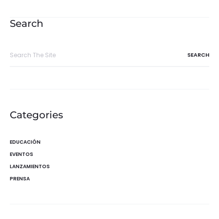
de
entradas
Search
Search
for:
Categories
EDUCACIÓN
EVENTOS
LANZAMIENTOS
PRENSA