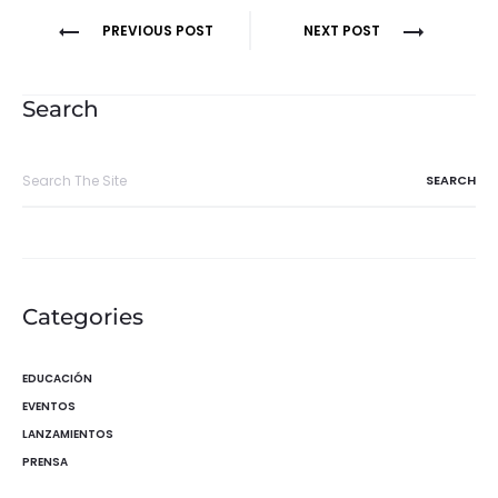
Navegación
PREVIOUS POST
NEXT POST
de
entradas
Search
Search
for:
Categories
EDUCACIÓN
EVENTOS
LANZAMIENTOS
PRENSA