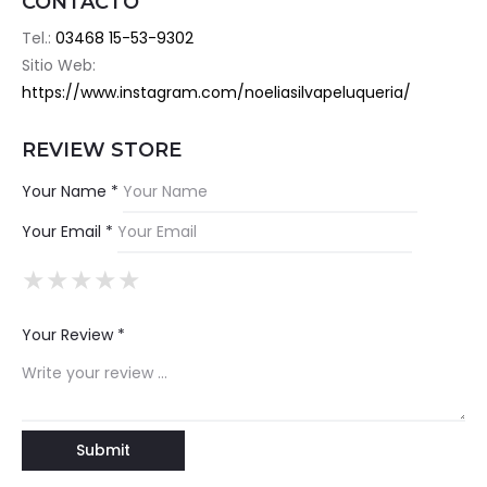
CONTACTO
Tel.:
03468 15-53-9302
Sitio Web:
https://www.instagram.com/noeliasilvapeluqueria/
REVIEW STORE
Your Name *
Your Email *
★
★
★
★
★
★
★
★
★
★
★
★
★
★
★
Your Review *