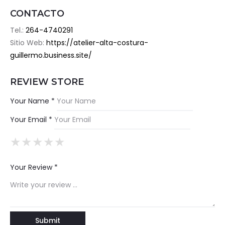
CONTACTO
Tel.:
264-4740291
Sitio Web:
https://atelier-alta-costura-
guillermo.business.site/
REVIEW STORE
Your Name *
Your Email *
★
★
★
★
★
★
★
★
★
★
★
★
★
★
★
Your Review *