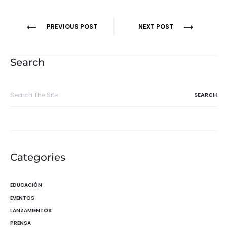
Navegación
PREVIOUS POST
NEXT POST
de
entradas
Search
Search
for:
Categories
EDUCACIÓN
EVENTOS
LANZAMIENTOS
PRENSA