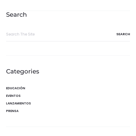
de
entradas
Search
Search
for:
Categories
EDUCACIÓN
EVENTOS
LANZAMIENTOS
PRENSA