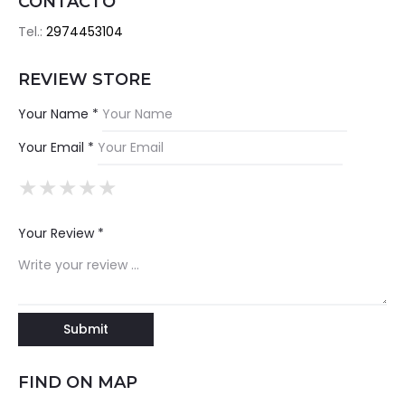
CONTACTO
Tel.:
2974453104
REVIEW STORE
Your Name *
Your Email *
★
★
★
★
★
★
★
★
★
★
★
★
★
★
★
Your Review *
FIND ON MAP