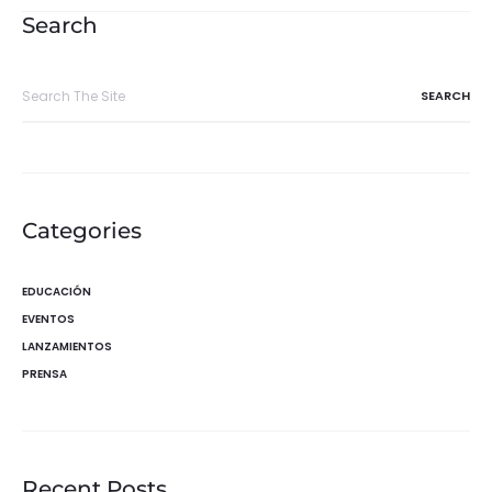
entradas
Search
Search
for:
Categories
EDUCACIÓN
EVENTOS
LANZAMIENTOS
PRENSA
Recent Posts