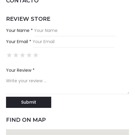
CONTACTO
REVIEW STORE
Your Name *
Your Email *
★
★
★
★
★
★
★
★
★
★
★
★
★
★
★
Your Review *
FIND ON MAP