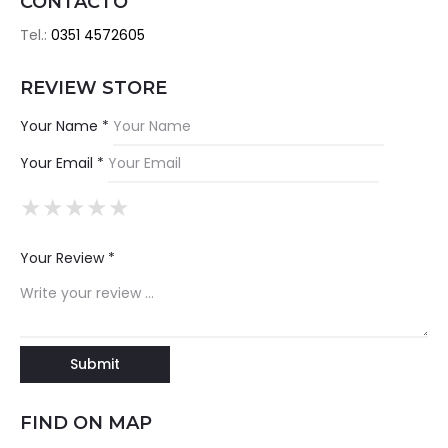
CONTACTO
Tel.:
0351 4572605
REVIEW STORE
Your Name *
Your Email *
★
★
★
★
★
★
★
★
★
★
★
★
★
★
★
Your Review *
FIND ON MAP