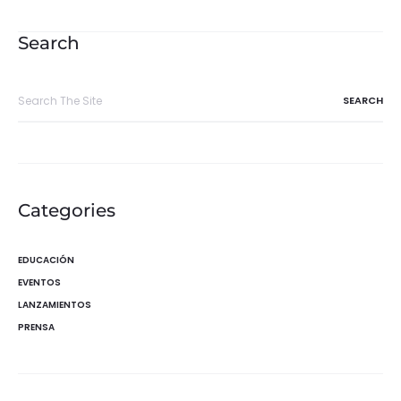
de
entradas
Search
Search
for:
Categories
EDUCACIÓN
EVENTOS
LANZAMIENTOS
PRENSA