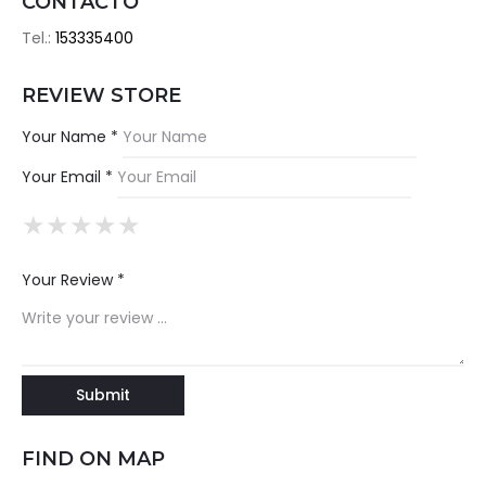
CONTACTO
Tel.:
153335400
REVIEW STORE
Your Name *
Your Email *
★
★
★
★
★
★
★
★
★
★
★
★
★
★
★
Your Review *
FIND ON MAP