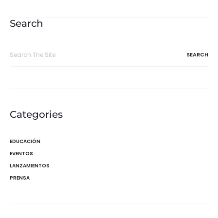
de
entradas
Search
Search
for:
Categories
EDUCACIÓN
EVENTOS
LANZAMIENTOS
PRENSA