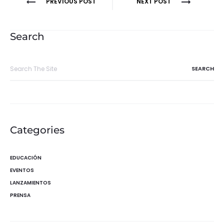
Navegación
PREVIOUS POST
NEXT POST
de
entradas
Search
Search
for:
Categories
EDUCACIÓN
EVENTOS
LANZAMIENTOS
PRENSA