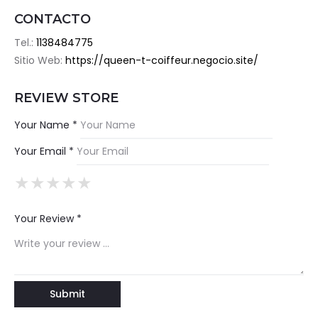
CONTACTO
Tel.:
1138484775
Sitio Web:
https://queen-t-coiffeur.negocio.site/
REVIEW STORE
Your Name *
Your Email *
★
★
★
★
★
★
★
★
★
★
★
★
★
★
★
Your Review *