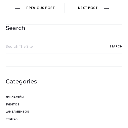
Navegación
PREVIOUS POST
NEXT POST
de
entradas
Search
Search
for:
Categories
EDUCACIÓN
EVENTOS
LANZAMIENTOS
PRENSA