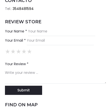
CONTACTO
Tel.:
3548481594
REVIEW STORE
Your Name *
Your Email *
★
★
★
★
★
★
★
★
★
★
★
★
★
★
★
Your Review *
FIND ON MAP