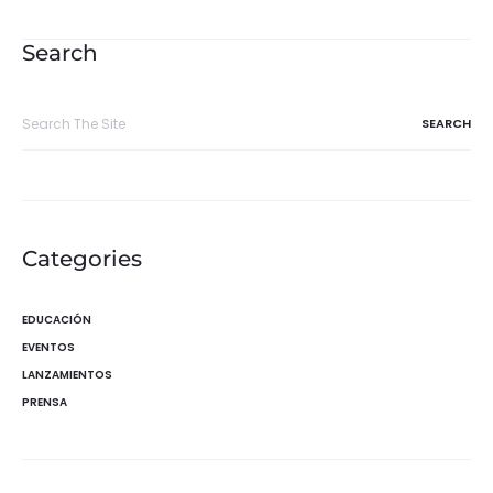
de
entradas
Search
Search
for:
Categories
EDUCACIÓN
EVENTOS
LANZAMIENTOS
PRENSA