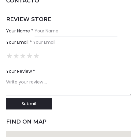
CONTACTO
REVIEW STORE
Your Name *
Your Email *
★
★
★
★
★
★
★
★
★
★
★
★
★
★
★
Your Review *
FIND ON MAP