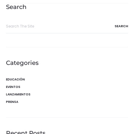
entradas
Search
Search
for:
Categories
EDUCACIÓN
EVENTOS
LANZAMIENTOS
PRENSA
Recent Posts