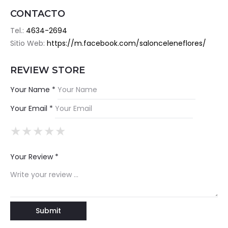
CONTACTO
Tel.:
4634-2694
Sitio Web:
https://m.facebook.com/salonceleneflores/
REVIEW STORE
Your Name *
Your Email *
★
★
★
★
★
★
★
★
★
★
★
★
★
★
★
Your Review *