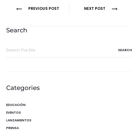
Navegación
PREVIOUS POST
NEXT POST
de
entradas
Search
Search
for:
Categories
EDUCACIÓN
EVENTOS
LANZAMIENTOS
PRENSA