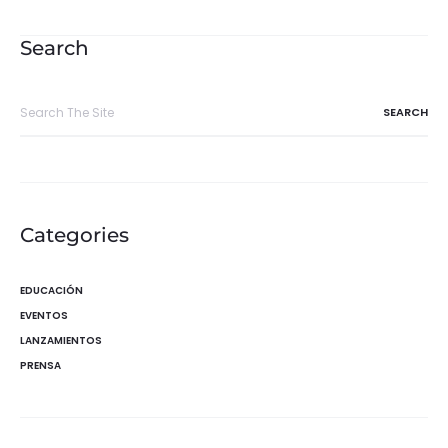
de
entradas
Search
Search
for:
Categories
EDUCACIÓN
EVENTOS
LANZAMIENTOS
PRENSA