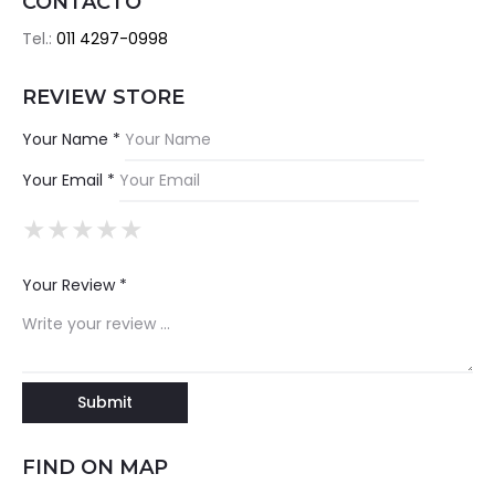
CONTACTO
Tel.:
011 4297-0998
REVIEW STORE
Your Name *
Your Email *
★
★
★
★
★
★
★
★
★
★
★
★
★
★
★
Your Review *
FIND ON MAP