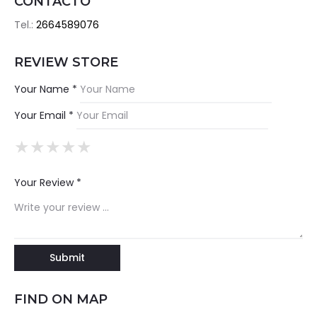
CONTACTO
Tel.:
2664589076
REVIEW STORE
Your Name *
Your Email *
★
★
★
★
★
★
★
★
★
★
★
★
★
★
★
Your Review *
FIND ON MAP