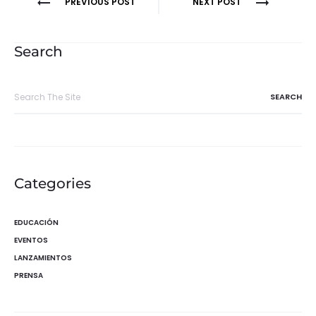
Navegación
PREVIOUS POST
NEXT POST
de
entradas
Search
Search
for:
Categories
EDUCACIÓN
EVENTOS
LANZAMIENTOS
PRENSA