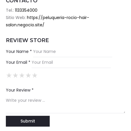
CONTACTO
Tel.:
1133354000
Sitio Web:
https://peluqueria-rocio-hair-
salon.negocio.site/
REVIEW STORE
Your Name *
Your Email *
★
★
★
★
★
★
★
★
★
★
★
★
★
★
★
Your Review *