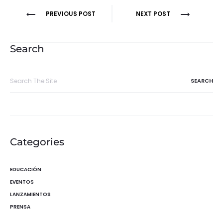
Navegación
PREVIOUS POST
NEXT POST
de
entradas
Search
Search
for:
Categories
EDUCACIÓN
EVENTOS
LANZAMIENTOS
PRENSA