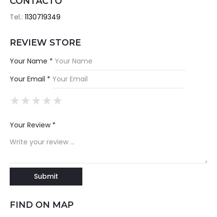
CONTACTO
Tel.:
1130719349
REVIEW STORE
Your Name *
Your Email *
★
★
★
★
★
★
★
★
★
★
★
★
★
★
★
Your Review *
FIND ON MAP