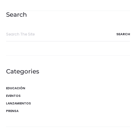
de
entradas
Search
Search
for:
Categories
EDUCACIÓN
EVENTOS
LANZAMIENTOS
PRENSA