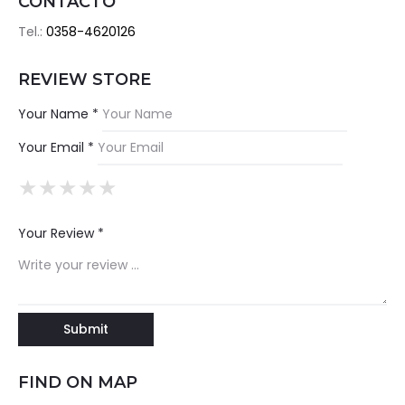
CONTACTO
Tel.:
0358-4620126
REVIEW STORE
Your Name *
Your Email *
★
★
★
★
★
★
★
★
★
★
★
★
★
★
★
Your Review *
FIND ON MAP