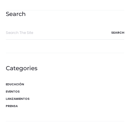
de
entradas
Search
Search
for:
Categories
EDUCACIÓN
EVENTOS
LANZAMIENTOS
PRENSA