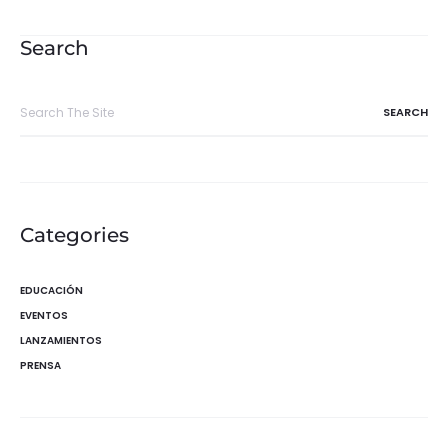
de
entradas
Search
Search
for:
Categories
EDUCACIÓN
EVENTOS
LANZAMIENTOS
PRENSA