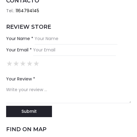
CONTACTO
Tel.:
1164794145
REVIEW STORE
Your Name *
Your Email *
★
★
★
★
★
★
★
★
★
★
★
★
★
★
★
Your Review *
FIND ON MAP