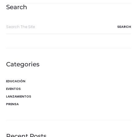
entradas
Search
Search
for:
Categories
EDUCACIÓN
EVENTOS
LANZAMIENTOS
PRENSA
Recent Posts