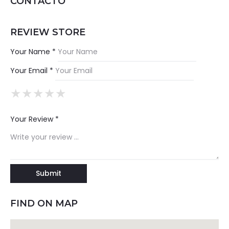
CONTACTO
REVIEW STORE
Your Name *
Your Email *
★
★
★
★
★
★
★
★
★
★
★
★
★
★
★
Your Review *
FIND ON MAP