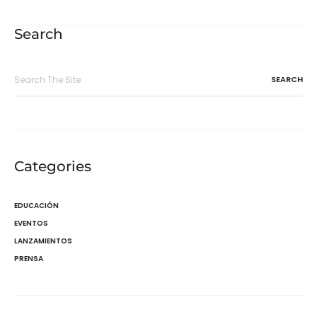
de
entradas
Search
Search
for:
Categories
EDUCACIÓN
EVENTOS
LANZAMIENTOS
PRENSA