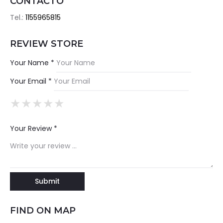
CONTACTO
Tel.:
1155965815
REVIEW STORE
Your Name *
Your Email *
★
★
★
★
★
★
★
★
★
★
★
★
★
★
★
Your Review *
FIND ON MAP