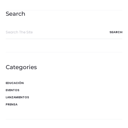
de
entradas
Search
Search
for:
Categories
EDUCACIÓN
EVENTOS
LANZAMIENTOS
PRENSA