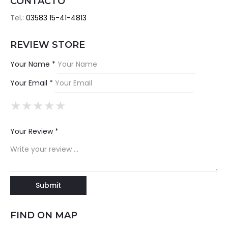
CONTACTO
Tel.:
03583 15-41-4813
REVIEW STORE
Your Name *
Your Email *
★
★
★
★
★
★
★
★
★
★
★
★
★
★
★
Your Review *
FIND ON MAP