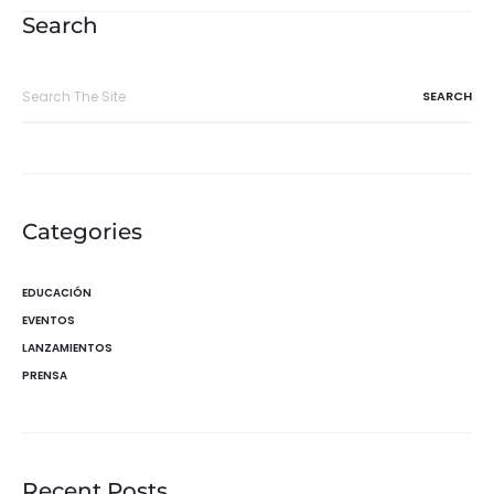
entradas
Search
Search
for:
Categories
EDUCACIÓN
EVENTOS
LANZAMIENTOS
PRENSA
Recent Posts