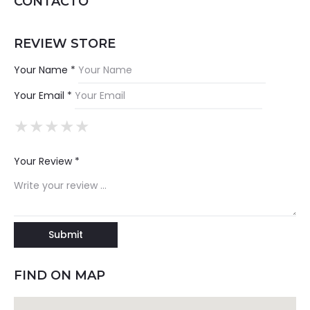
CONTACTO
REVIEW STORE
Your Name *
Your Email *
★
★
★
★
★
★
★
★
★
★
★
★
★
★
★
Your Review *
FIND ON MAP