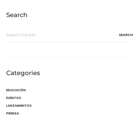
de
entradas
Search
Search
for:
Categories
EDUCACIÓN
EVENTOS
LANZAMIENTOS
PRENSA