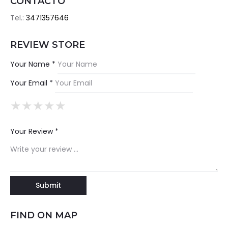
CONTACTO
Tel.:
3471357646
REVIEW STORE
Your Name *
Your Email *
★
★
★
★
★
★
★
★
★
★
★
★
★
★
★
Your Review *
FIND ON MAP