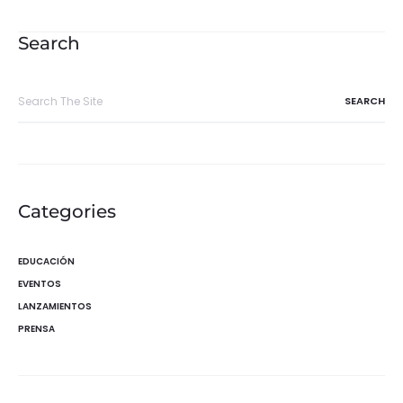
de
entradas
Search
Search
for:
Categories
EDUCACIÓN
EVENTOS
LANZAMIENTOS
PRENSA