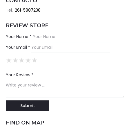
CONTACTO
Tel.:
261-5887238
REVIEW STORE
Your Name *
Your Email *
★
★
★
★
★
★
★
★
★
★
★
★
★
★
★
Your Review *
FIND ON MAP