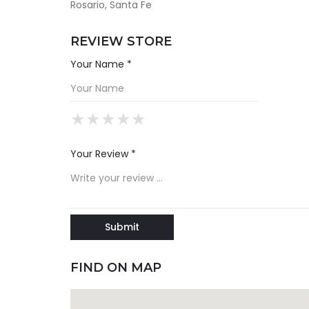
Rosario, Santa Fe
REVIEW STORE
Your Name *
★
★
★
★
★
★
★
★
★
★
★
★
★
★
★
Your Review *
FIND ON MAP