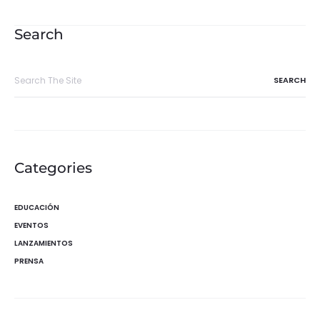
de
entradas
Search
Search
for:
Categories
EDUCACIÓN
EVENTOS
LANZAMIENTOS
PRENSA