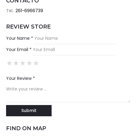
CONTACTO
Tel.:
261-6966739
REVIEW STORE
Your Name *
Your Email *
★
★
★
★
★
★
★
★
★
★
★
★
★
★
★
Your Review *
FIND ON MAP