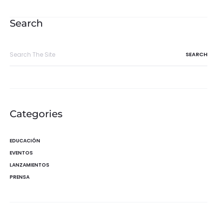
de
entradas
Search
Search
for:
Categories
EDUCACIÓN
EVENTOS
LANZAMIENTOS
PRENSA