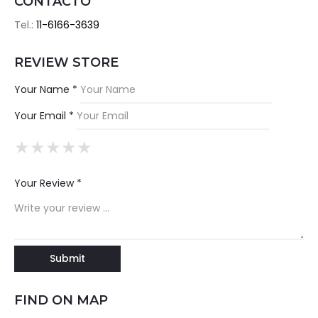
CONTACTO
Tel.:
11-6166-3639
REVIEW STORE
Your Name *
Your Email *
★
★
★
★
★
★
★
★
★
★
★
★
★
★
★
Your Review *
FIND ON MAP